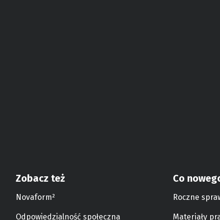
Zobacz też
Co noweg
Novaform²
Roczne spra
Odpowiedzialność społeczna
Materiały pr