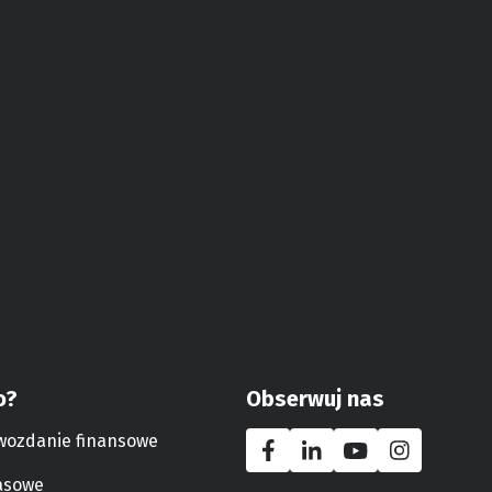
o?
Obserwuj nas
wozdanie finansowe
asowe