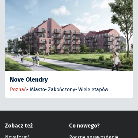
Nove Olendry
Poznań
•
Miasto
•
Zakończony
•
Wiele etapów
Zobacz też
Co nowego?
Novaform²
Roczne sprawozdanie